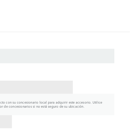
CTAR CON UN CONCESIONARIO
to con su concesionario local para adquirir este accesorio. Utilice
or de concesionarios si no está seguro de su ubicación.
R A