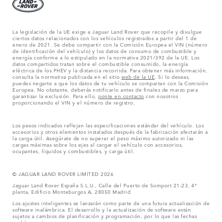
La legislación de la UE exige a Jaguar Land Rover que recopile y divulgue
ciertos datos relacionados con los vehículos registrados a partir del 1 de
enero de 2021. Se debe compartir con la Comisión Europea el VIN (número
de identificación del vehículo) y los datos de consumo de combustible y
energía conforme a lo estipulado en la normativa 2021/392 de la UE. Los
datos compartidos tratan sobre el combustible consumido, la energía
eléctrica de los PHEV y la distancia recorrida. Para obtener más información,
consulta la normativa publicada en el sitio
web de la UE
. Si lo deseas,
puedes negarte a que los datos de tu vehículo se compartan con la Comisión
Europea. No obstante, deberás notificarlo antes de finales de marzo para
garantizar la exclusión. Para ello,
ponte en contacto
con nosotros
proporcionando el VIN y el número de registro.
Los pesos indicados reflejan las especificaciones estándar del vehículo. Los
accesorios y otros elementos instalados después de la fabricación afectarán a
la carga útil. Asegúrate de no superar el peso máximo autorizado ni las
cargas máximas sobre los ejes al cargar el vehículo con accesorios,
ocupantes, líquidos y combustibles, y carga útil.
© JAGUAR LAND ROVER LIMITED 2026
Jaguar Land Rover España S.L.U., Calle del Puerto de Somport 21-23, 4ª
planta, Edificio Monteburgos A, 28050 Madrid
Los ajustes inteligentes se lanzarán como parte de una futura actualización de
software inalámbrica. El desarrollo y la actualización de software están
sujetos a cambios de planificación y programación, por lo que las fechas