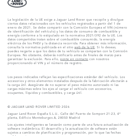
La legislación de la UE exige a Jaguar Land Rover que recopile y divulgue
ciertos datos relacionados con los vehículos registrados a partir del 1 de
enero de 2021. Se debe compartir con la Comisión Europea el VIN (número
de identificación del vehículo) y los datos de consumo de combustible y
energía conforme a lo estipulado en la normativa 2021/392 de la UE. Los
datos compartidos tratan sobre el combustible consumido, la energía
eléctrica de los PHEV y la distancia recorrida. Para obtener más información,
consulta la normativa publicada en el sitio
web de la UE
. Si lo deseas,
puedes negarte a que los datos de tu vehículo se compartan con la Comisión
Europea. No obstante, deberás notificarlo antes de finales de marzo para
garantizar la exclusión. Para ello,
ponte en contacto
con nosotros
proporcionando el VIN y el número de registro.
Los pesos indicados reflejan las especificaciones estándar del vehículo. Los
accesorios y otros elementos instalados después de la fabricación afectarán a
la carga útil. Asegúrate de no superar el peso máximo autorizado ni las
cargas máximas sobre los ejes al cargar el vehículo con accesorios,
ocupantes, líquidos y combustibles, y carga útil.
© JAGUAR LAND ROVER LIMITED 2026
Jaguar Land Rover España S.L.U., Calle del Puerto de Somport 21-23, 4ª
planta, Edificio Monteburgos A, 28050 Madrid
Los ajustes inteligentes se lanzarán como parte de una futura actualización de
software inalámbrica. El desarrollo y la actualización de software están
sujetos a cambios de planificación y programación, por lo que las fechas