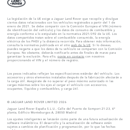
La legislación de la UE exige a Jaguar Land Rover que recopile y divulgue
ciertos datos relacionados con los vehículos registrados a partir del 1 de
enero de 2021. Se debe compartir con la Comisión Europea el VIN (número
de identificación del vehículo) y los datos de consumo de combustible y
energía conforme a lo estipulado en la normativa 2021/392 de la UE. Los
datos compartidos tratan sobre el combustible consumido, la energía
eléctrica de los PHEV y la distancia recorrida. Para obtener más información,
consulta la normativa publicada en el sitio
web de la UE
. Si lo deseas,
puedes negarte a que los datos de tu vehículo se compartan con la Comisión
Europea. No obstante, deberás notificarlo antes de finales de marzo para
garantizar la exclusión. Para ello,
ponte en contacto
con nosotros
proporcionando el VIN y el número de registro.
Los pesos indicados reflejan las especificaciones estándar del vehículo. Los
accesorios y otros elementos instalados después de la fabricación afectarán a
la carga útil. Asegúrate de no superar el peso máximo autorizado ni las
cargas máximas sobre los ejes al cargar el vehículo con accesorios,
ocupantes, líquidos y combustibles, y carga útil.
© JAGUAR LAND ROVER LIMITED 2026
Jaguar Land Rover España S.L.U., Calle del Puerto de Somport 21-23, 4ª
planta, Edificio Monteburgos A, 28050 Madrid
Los ajustes inteligentes se lanzarán como parte de una futura actualización de
software inalámbrica. El desarrollo y la actualización de software están
sujetos a cambios de planificación y programación, por lo que las fechas