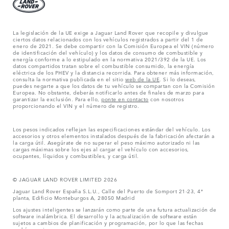
La legislación de la UE exige a Jaguar Land Rover que recopile y divulgue
ciertos datos relacionados con los vehículos registrados a partir del 1 de
enero de 2021. Se debe compartir con la Comisión Europea el VIN (número
de identificación del vehículo) y los datos de consumo de combustible y
energía conforme a lo estipulado en la normativa 2021/392 de la UE. Los
datos compartidos tratan sobre el combustible consumido, la energía
eléctrica de los PHEV y la distancia recorrida. Para obtener más información,
consulta la normativa publicada en el sitio
web de la UE
. Si lo deseas,
puedes negarte a que los datos de tu vehículo se compartan con la Comisión
Europea. No obstante, deberás notificarlo antes de finales de marzo para
garantizar la exclusión. Para ello,
ponte en contacto
con nosotros
proporcionando el VIN y el número de registro.
Los pesos indicados reflejan las especificaciones estándar del vehículo. Los
accesorios y otros elementos instalados después de la fabricación afectarán a
la carga útil. Asegúrate de no superar el peso máximo autorizado ni las
cargas máximas sobre los ejes al cargar el vehículo con accesorios,
ocupantes, líquidos y combustibles, y carga útil.
© JAGUAR LAND ROVER LIMITED 2026
Jaguar Land Rover España S.L.U., Calle del Puerto de Somport 21-23, 4ª
planta, Edificio Monteburgos A, 28050 Madrid
Los ajustes inteligentes se lanzarán como parte de una futura actualización de
software inalámbrica. El desarrollo y la actualización de software están
sujetos a cambios de planificación y programación, por lo que las fechas