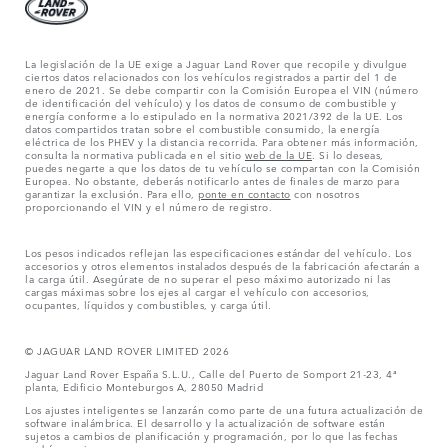
La legislación de la UE exige a Jaguar Land Rover que recopile y divulgue
ciertos datos relacionados con los vehículos registrados a partir del 1 de
enero de 2021. Se debe compartir con la Comisión Europea el VIN (número
de identificación del vehículo) y los datos de consumo de combustible y
energía conforme a lo estipulado en la normativa 2021/392 de la UE. Los
datos compartidos tratan sobre el combustible consumido, la energía
eléctrica de los PHEV y la distancia recorrida. Para obtener más información,
consulta la normativa publicada en el sitio
web de la UE
. Si lo deseas,
puedes negarte a que los datos de tu vehículo se compartan con la Comisión
Europea. No obstante, deberás notificarlo antes de finales de marzo para
garantizar la exclusión. Para ello,
ponte en contacto
con nosotros
proporcionando el VIN y el número de registro.
Los pesos indicados reflejan las especificaciones estándar del vehículo. Los
accesorios y otros elementos instalados después de la fabricación afectarán a
la carga útil. Asegúrate de no superar el peso máximo autorizado ni las
cargas máximas sobre los ejes al cargar el vehículo con accesorios,
ocupantes, líquidos y combustibles, y carga útil.
© JAGUAR LAND ROVER LIMITED 2026
Jaguar Land Rover España S.L.U., Calle del Puerto de Somport 21-23, 4ª
planta, Edificio Monteburgos A, 28050 Madrid
Los ajustes inteligentes se lanzarán como parte de una futura actualización de
software inalámbrica. El desarrollo y la actualización de software están
sujetos a cambios de planificación y programación, por lo que las fechas