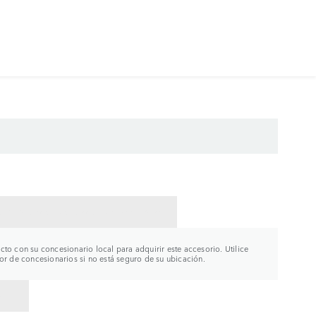
CTAR CON UN CONCESIONARIO
to con su concesionario local para adquirir este accesorio. Utilice
or de concesionarios si no está seguro de su ubicación.
R A