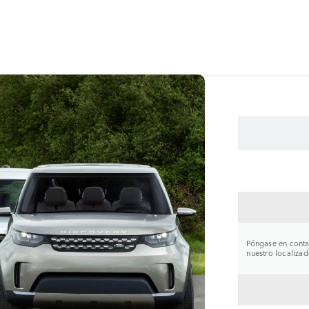
CONTA
Póngase en contac
nuestro localizad
VOLVE