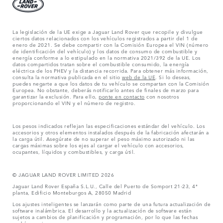
La legislación de la UE exige a Jaguar Land Rover que recopile y divulgue
ciertos datos relacionados con los vehículos registrados a partir del 1 de
enero de 2021. Se debe compartir con la Comisión Europea el VIN (número
de identificación del vehículo) y los datos de consumo de combustible y
energía conforme a lo estipulado en la normativa 2021/392 de la UE. Los
datos compartidos tratan sobre el combustible consumido, la energía
eléctrica de los PHEV y la distancia recorrida. Para obtener más información,
consulta la normativa publicada en el sitio
web de la UE
. Si lo deseas,
puedes negarte a que los datos de tu vehículo se compartan con la Comisión
Europea. No obstante, deberás notificarlo antes de finales de marzo para
garantizar la exclusión. Para ello,
ponte en contacto
con nosotros
proporcionando el VIN y el número de registro.
Los pesos indicados reflejan las especificaciones estándar del vehículo. Los
accesorios y otros elementos instalados después de la fabricación afectarán a
la carga útil. Asegúrate de no superar el peso máximo autorizado ni las
cargas máximas sobre los ejes al cargar el vehículo con accesorios,
ocupantes, líquidos y combustibles, y carga útil.
© JAGUAR LAND ROVER LIMITED 2026
Jaguar Land Rover España S.L.U., Calle del Puerto de Somport 21-23, 4ª
planta, Edificio Monteburgos A, 28050 Madrid
Los ajustes inteligentes se lanzarán como parte de una futura actualización de
software inalámbrica. El desarrollo y la actualización de software están
sujetos a cambios de planificación y programación, por lo que las fechas