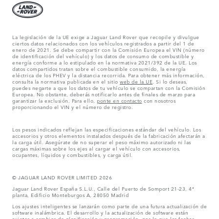
La legislación de la UE exige a Jaguar Land Rover que recopile y divulgue
ciertos datos relacionados con los vehículos registrados a partir del 1 de
enero de 2021. Se debe compartir con la Comisión Europea el VIN (número
de identificación del vehículo) y los datos de consumo de combustible y
energía conforme a lo estipulado en la normativa 2021/392 de la UE. Los
datos compartidos tratan sobre el combustible consumido, la energía
eléctrica de los PHEV y la distancia recorrida. Para obtener más información,
consulta la normativa publicada en el sitio
web de la UE
. Si lo deseas,
puedes negarte a que los datos de tu vehículo se compartan con la Comisión
Europea. No obstante, deberás notificarlo antes de finales de marzo para
garantizar la exclusión. Para ello,
ponte en contacto
con nosotros
proporcionando el VIN y el número de registro.
Los pesos indicados reflejan las especificaciones estándar del vehículo. Los
accesorios y otros elementos instalados después de la fabricación afectarán a
la carga útil. Asegúrate de no superar el peso máximo autorizado ni las
cargas máximas sobre los ejes al cargar el vehículo con accesorios,
ocupantes, líquidos y combustibles, y carga útil.
© JAGUAR LAND ROVER LIMITED 2026
Jaguar Land Rover España S.L.U., Calle del Puerto de Somport 21-23, 4ª
planta, Edificio Monteburgos A, 28050 Madrid
Los ajustes inteligentes se lanzarán como parte de una futura actualización de
software inalámbrica. El desarrollo y la actualización de software están
sujetos a cambios de planificación y programación, por lo que las fechas